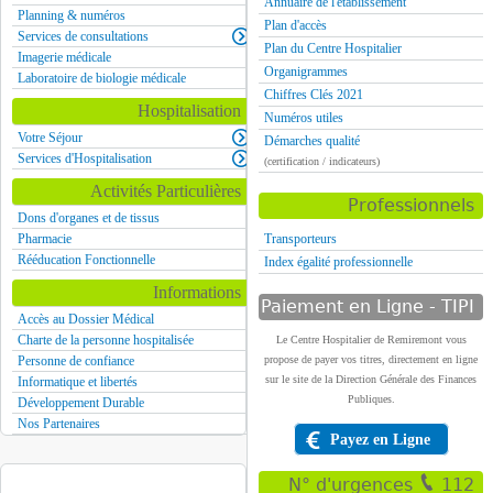
Annuaire de l'établissement
Planning & numéros
Plan d'accès
Services de consultations
Plan du Centre Hospitalier
Imagerie médicale
Organigrammes
Laboratoire de biologie médicale
Chiffres Clés 2021
Hospitalisation
Numéros utiles
Votre Séjour
Démarches qualité
Services d'Hospitalisation
(certification / indicateurs)
Activités Particulières
Professionnels
Dons d'organes et de tissus
Pharmacie
Transporteurs
Rééducation Fonctionnelle
Index égalité professionnelle
Informations
Paiement en Ligne - TIPI
Accès au Dossier Médical
Charte de la personne hospitalisée
Le Centre Hospitalier de Remiremont vous
Personne de confiance
propose de payer vos titres, directement en ligne
sur le site de la Direction Générale des Finances
Informatique et libertés
Publiques.
Développement Durable
Nos Partenaires
Payez en Ligne
N° d'urgences
112