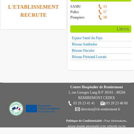
L'ETABLISSEMENT
SAMU
15
Police
17
RECRUTE
Pompiers
18
Liens
Espace Santé du Pays
Réseau Antibiolor
Réseau Oncolor
Réseau Périnatal Lorrain
Centre Hospitalier de Remiremont
1, rue Georges Lang B.P 30161 - 88204
REMIREMONT CEDEX
03 29 23 41 41
03 29 23 40 60
direction@ch-remiremont.fr
Politique de Confidentialité :
Pour informations,
aucune donnée personnelle n’est collectée via les
cookies de notre site internet.