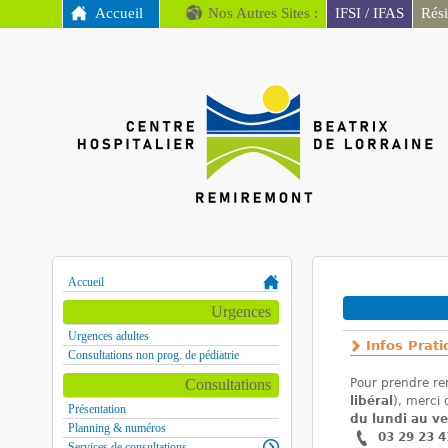
MENU PRINCIPAL
Accueil
Nos Autres Sites :
IFSI / IFAS
Rés
CH
Remiremont
Accueil
Vous êtes ici
Urgences
Urgences adultes
Infos Prat
Consultations non prog. de pédiatrie
Consultations
Pour prendre re
libéral
), merci 
Présentation
du lundi au v
Planning & numéros
03 29 23 4
Services de consultations