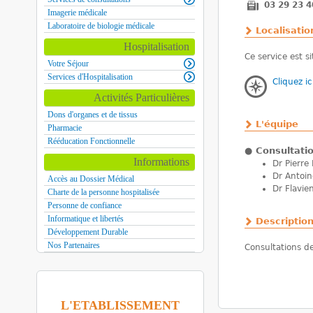
03 29 23 4
Imagerie médicale
Laboratoire de biologie médicale
Localisatio
Hospitalisation
Ce service est s
Votre Séjour
Services d'Hospitalisation
Cliquez ic
Activités Particulières
Dons d'organes et de tissus
L'équipe
Pharmacie
Rééducation Fonctionnelle
●
Consultati
Informations
Dr Pierre
Dr Antoin
Accès au Dossier Médical
Dr Flavie
Charte de la personne hospitalisée
Personne de confiance
Informatique et libertés
Descriptio
Développement Durable
Nos Partenaires
Consultations d
L'ETABLISSEMENT