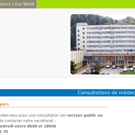
idence Léon Werth
Aller au contenu
principal
Consultations de médec
iques
ndez-vous pour une consultation (en
secteur public ou
de contacter notre secrétariat :
endredi entre 8h00 et 18h00
1 70