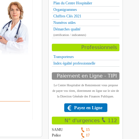
Plan du Centre Hospitalier
Organigrammes
Chiffres Clés 2021
Numéros utiles
Démarches qualité
(certification / indicateurs)
Professionnels
Transporteurs
Index égalité professionnelle
Paiement en Ligne - TIPI
Le Centre Hospitalier de Remiremont vous propose
de payer vos titres, directement en ligne sur le site de
la Direction Générale des Finances Publiques.
Payez en Ligne
N° d'urgences
112
SAMU
15
Police
17