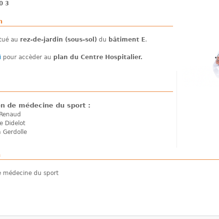
0 3
n
itué au
rez-de-jardin (sous-sol)
du
bâtiment E
.
i
pour accèder au
plan du Centre Hospitalier.
on de médecine du sport :
 Renaud
e Didelot
n Gerdolle
n
e médecine du sport