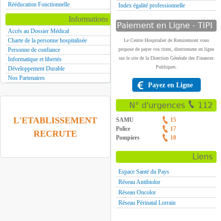
Rééducation Fonctionnelle
Index égalité professionnelle
Informations
Paiement en Ligne - TIPI
Accès au Dossier Médical
Charte de la personne hospitalisée
Le Centre Hospitalier de Remiremont vous
Personne de confiance
propose de payer vos titres, directement en ligne
sur le site de la Direction Générale des Finances
Informatique et libertés
Publiques.
Développement Durable
Nos Partenaires
Payez en Ligne
N° d'urgences
112
L'ETABLISSEMENT
SAMU
15
Police
17
RECRUTE
Pompiers
18
Liens
Espace Santé du Pays
Réseau Antibiolor
Réseau Oncolor
Réseau Périnatal Lorrain