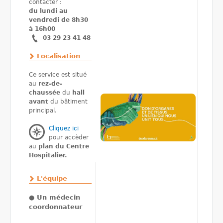
contacter :
du lundi au
vendredi de 8h30
à 16h00
03 29 23 41 48
Localisation
Ce service est situé
au
rez-de-
chaussée
du
hall
avant
du bâtiment
principal.
Cliquez ici
pour accèder
au
plan du Centre
Hospitalier.
L'équipe
●
Un médecin
coordonnateur