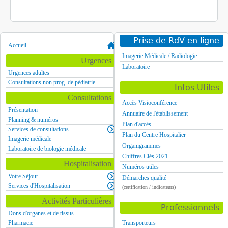
Prise de RdV en ligne
Accueil
Imagerie Médicale / Radiologie
Urgences
Laboratoire
Urgences adultes
Consultations non prog. de pédiatrie
Infos Utiles
Consultations
Accès Visioconférence
Présentation
Annuaire de l'établissement
Planning & numéros
Plan d'accès
Services de consultations
Plan du Centre Hospitalier
Imagerie médicale
Organigrammes
Laboratoire de biologie médicale
Chiffres Clés 2021
Hospitalisation
Numéros utiles
Votre Séjour
Démarches qualité
Services d'Hospitalisation
(certification / indicateurs)
Activités Particulières
Professionnels
Dons d'organes et de tissus
Pharmacie
Transporteurs