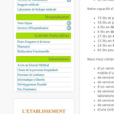
Imagerie médicale
Notre capacité d'
Laboratoire de biologie médicale
Hospitalisation
75 lits et 
59 lits et 
Votre Séjour
4 lits en
U
Services d'Hospitalisation
6 lits en
U
Activités Particulières
27 lits en
G
15 lits en
Dons d'organes et de tissus
24 lits en
Pharmacie
83 lits pou
Rééducation Fonctionnelle
Informations
Nous nous compo
Accès au Dossier Médical
d’un servi
Charte de la personne hospitalisée
mobile d’u
Personne de confiance
de service
Informatique et libertés
de service
Développement Durable
d’un servi
Nos Partenaires
de service
laboratoire
de services
de service
d'une Unit
L'ETABLISSEMENT