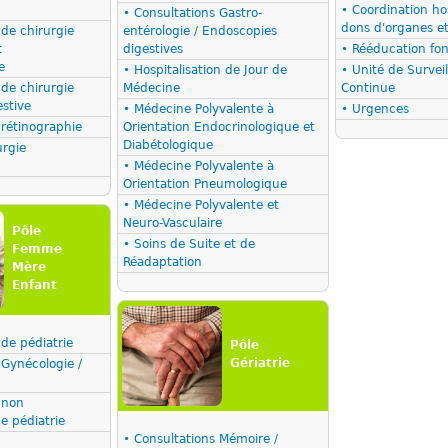
• Coordination hos
• Consultations Gastro-
dons d'organes et
 de chirurgie
entérologie / Endoscopies
t
digestives
• Rééducation fon
e
• Hospitalisation de Jour de
• Unité de Survei
 de chirurgie
Médecine
Continue
estive
• Médecine Polyvalente à
• Urgences
 rétinographie
Orientation Endocrinologique et
Diabétologique
urgie
• Médecine Polyvalente à
Orientation Pneumologique
• Médecine Polyvalente et
Neuro-Vasculaire
Pôle
• Soins de Suite et de
Femme
Réadaptation
Mère
Enfant
 de pédiatrie
Pôle
Gériatrie
 Gynécologie /
 non
 pédiatrie
• Consultations Mémoire /