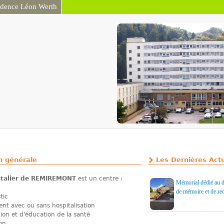
idence Léon Werth
Aller au contenu
principal
n générale
Les Dernières Actu
italier de REMIREMONT
est un centre :
Mémorial dédié au d
de mémoire et de re
tic
ent avec ou sans hospitalisation
ion et d'éducation de la santé
on