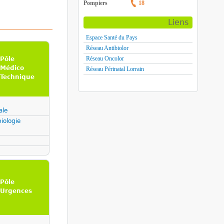
Pompiers
18
Liens
Espace Santé du Pays
Réseau Antibiolor
Réseau Oncolor
Pôle
Médico
Réseau Périnatal Lorrain
Technique
ale
iologie
Pôle
Urgences