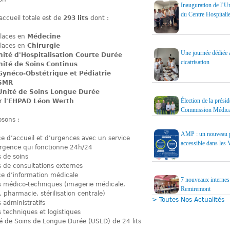
Inauguration de l’Un
du Centre Hospitali
accueil totale est de
293 lits
dont :
places en
Médecine
places en
Chirurgie
Une journée dédiée a
nité d'Hospitalisation Courte Durée
cicatrisation
nité de Soins Continus
ynéco-Obstétrique et Pédiatrie
SMR
Unité de Soins Longue Durée
Élection de la présid
r
l'EHPAD Léon Werth
Commission Médica
sons :
AMP : un nouveau p
ce d’accueil et d’urgences avec un service
accessible dans les
rgence qui fonctionne 24h/24
s de soins
s de consultations externes
ce d’information médicale
7 nouveaux internes
s médico-techniques (imagerie médicale,
Remiremont
, pharmacie, stérilisation centrale)
> Toutes Nos Actualités
 administratifs
s techniques et logistiques
é de Soins de Longue Durée (USLD) de 24 lits