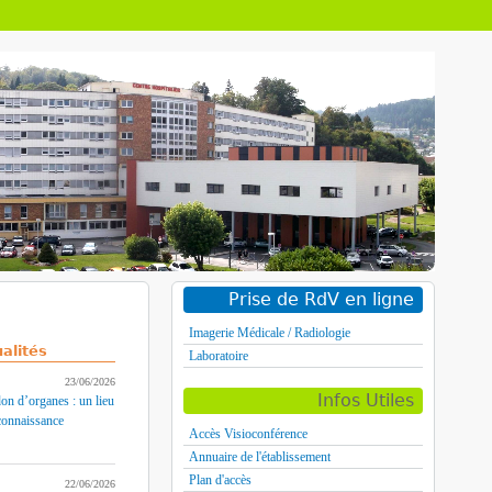
Prise de RdV en ligne
Imagerie Médicale / Radiologie
alités
Laboratoire
23/06/2026
Infos Utiles
on d’organes : un lieu
connaissance
Accès Visioconférence
Annuaire de l'établissement
Plan d'accès
22/06/2026