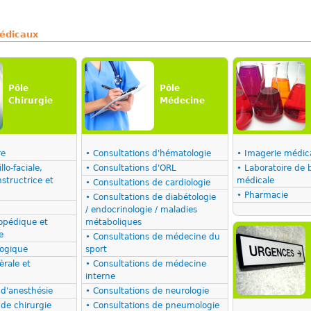
édicaux
Pôle
Pôle
Chirurgie
Médecine
re
• Consultations d'hématologie
• Imagerie médic
lo-faciale,
• Consultations d'ORL
• Laboratoire de b
structrice et
médicale
• Consultations de cardiologie
• Pharmacie
• Consultations de diabétologie
/ endocrinologie / maladies
opédique et
métaboliques
e
• Consultations de médecine du
logique
sport
èrale et
• Consultations de médecine
interne
 d'anesthésie
• Consultations de neurologie
 de chirurgie
• Consultations de pneumologie