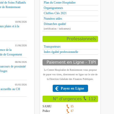
ité de Soins Palliatifs
Plan du Centre Hospitalier
er de Remiremont
Organigrammes
Chiffres Clés 2021
Numéros utiles
18/06/2026
Démarches qualité
ux plaies et à la
(certification / indicateurs)
Professionnels
11/06/2026
Transporteurs
ence de la
Index égalité professionnelle
le de Groupement
Paiement en Ligne - TIPI
08/06/2026
arcours de proximité
Le Centre Hospitalier de Remiremont vous propose
 Vosges
de payer vos titres, directement en ligne sur le site de
la Direction Générale des Finances Publiques.
05/05/2026
Payez en Ligne
 accueillis au CH
N° d'urgences
112
SAMU
15
Police
17