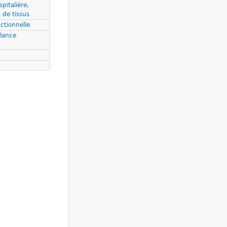
pitalière,
 de tissus
ctionnelle
llance