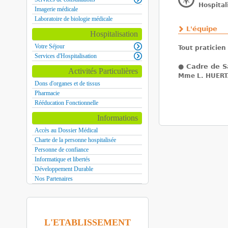
Hospitali
Imagerie médicale
Laboratoire de biologie médicale
L'équipe
Hospitalisation
Votre Séjour
Tout praticien 
Services d'Hospitalisation
●
Cadre de S
Activités Particulières
Mme L. HUER
Dons d'organes et de tissus
Pharmacie
Rééducation Fonctionnelle
Informations
Accès au Dossier Médical
Charte de la personne hospitalisée
Personne de confiance
Informatique et libertés
Développement Durable
Nos Partenaires
L'ETABLISSEMENT