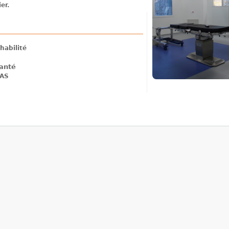
er.
habilité
anté
TAS