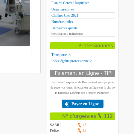
Plan du Centre Hospitalier
Organigrammes
Chiffres Clés 2021
Numéros utiles
Démarches qualité
(certification / indicateurs)
Professionnels
Transporteurs
Index égalité professionnelle
Paiement en Ligne - TIPI
Le Centre Hospitalier de Remiremont vous propose
de payer vos titres, directement en ligne sur le site de
la Direction Générale des Finances Publiques.
Payez en Ligne
N° d'urgences
112
SAMU
15
Police
17