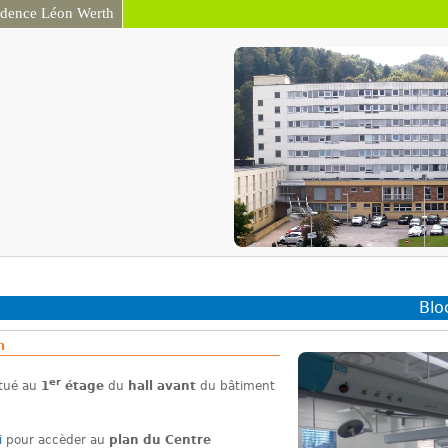
idence Léon Werth
Aller au contenu
principal
Blo
n
er
itué au
1
étage
du
hall avant
du bâtiment
i
pour accèder au
plan du Centre