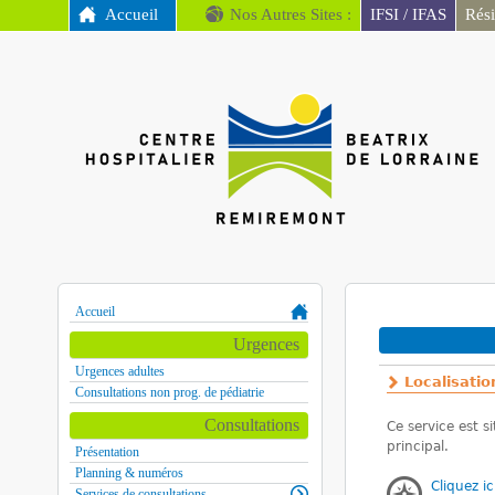
MENU PRINCIPAL
Accueil
Nos Autres Sites :
IFSI / IFAS
Rés
CH
Remiremont
Accueil
Vous êtes ici
Urgences
Urgences adultes
Localisatio
Consultations non prog. de pédiatrie
Consultations
Ce service est s
principal.
Présentation
Planning & numéros
Cliquez ic
Services de consultations