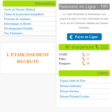
Informations
Paiement en Ligne - TIPI
Accès au Dossier Médical
Charte de la personne hospitalisée
Le Centre Hospitalier de Remiremont vous
Personne de confiance
propose de payer vos titres, directement en ligne
sur le site de la Direction Générale des Finances
Informatique et libertés
Publiques.
Développement Durable
Nos Partenaires
Payez en Ligne
N° d'urgences
112
L'ETABLISSEMENT
SAMU
15
Police
17
RECRUTE
Pompiers
18
Liens
Espace Santé du Pays
Réseau Antibiolor
Réseau Oncolor
Réseau Périnatal Lorrain