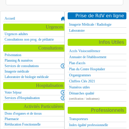
Prise de RdV en ligne
Accueil
Imagerie Médicale / Radiologie
Urgences
Laboratoire
Urgences adultes
Consultations non prog. de pédiatrie
Infos Utiles
Consultations
Accès Visioconférence
Présentation
Annuaire de l'établissement
Planning & numéros
Plan d'accès
Services de consultations
Plan du Centre Hospitalier
Imagerie médicale
Organigrammes
Laboratoire de biologie médicale
Chiffres Clés 2021
Hospitalisation
Numéros utiles
Votre Séjour
Démarches qualité
Services d'Hospitalisation
(certification / indicateurs)
Activités Particulières
Professionnels
Dons d'organes et de tissus
Pharmacie
Transporteurs
Rééducation Fonctionnelle
Index égalité professionnelle