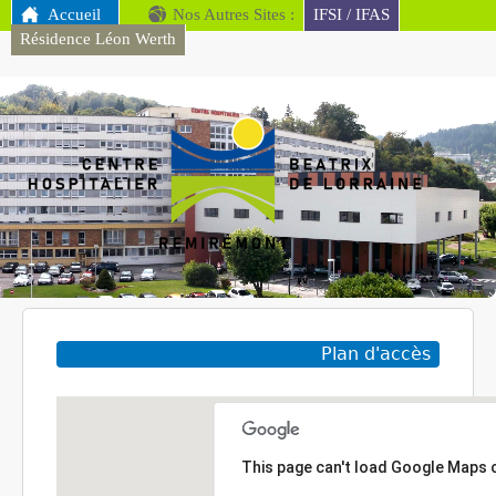
MENU PRINCIPAL
Accueil
Nos Autres Sites :
Aller au contenu
IFSI / IFAS
Résidence Léon Werth
principal
CH
Remiremont
Plan d'accès
This page can't load Google Maps c