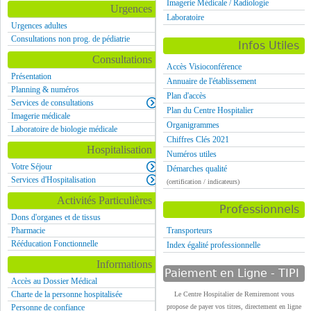
Imagerie Médicale / Radiologie
Urgences
Laboratoire
Urgences adultes
Consultations non prog. de pédiatrie
Infos Utiles
Consultations
Accès Visioconférence
Présentation
Annuaire de l'établissement
Planning & numéros
Plan d'accès
Services de consultations
Plan du Centre Hospitalier
Imagerie médicale
Organigrammes
Laboratoire de biologie médicale
Chiffres Clés 2021
Hospitalisation
Numéros utiles
Votre Séjour
Démarches qualité
Services d'Hospitalisation
(certification / indicateurs)
Activités Particulières
Professionnels
Dons d'organes et de tissus
Pharmacie
Transporteurs
Rééducation Fonctionnelle
Index égalité professionnelle
Informations
Paiement en Ligne - TIPI
Accès au Dossier Médical
Charte de la personne hospitalisée
Le Centre Hospitalier de Remiremont vous
Personne de confiance
propose de payer vos titres, directement en ligne