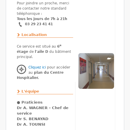
Pour joindre un proche, merci
de contacter notre standard
téléphonique :
Tous les jours de 7h à 21h
03 29 23 41 41
Localisation
e
Ce service est situé au
6
étage
de
l'aile D
du bâtiment
principal.
Cliquez ici
pour accèder
au
plan du Centre
Hospitalier.
L'équipe
●
Praticiens
Dr A. WAGNER - Chef de
service
Dr S. BENAYAD
Dr A. TOUNSI