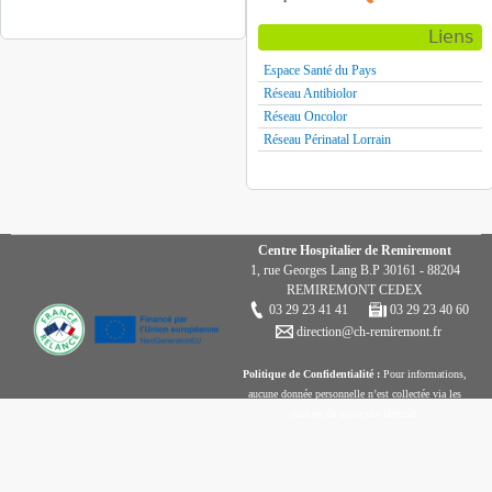
Liens
Espace Santé du Pays
Réseau Antibiolor
Réseau Oncolor
Réseau Périnatal Lorrain
Centre Hospitalier de Remiremont
1, rue Georges Lang B.P 30161 - 88204
REMIREMONT CEDEX
03 29 23 41 41
03 29 23 40 60
direction@ch-remiremont.fr
Politique de Confidentialité :
Pour informations,
aucune donnée personnelle n’est collectée via les
cookies de notre site internet.