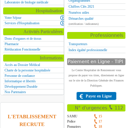
Organigrammes
Laboratoire de biologie médicale
Chiffres Clés 2021
Hospitalisation
Numéros utiles
Votre Séjour
Démarches qualité
Services d'Hospitalisation
(certification / indicateurs)
Activités Particulières
Professionnels
Dons d'organes et de tissus
Pharmacie
Transporteurs
Rééducation Fonctionnelle
Index égalité professionnelle
Informations
Paiement en Ligne - TIPI
Accès au Dossier Médical
Charte de la personne hospitalisée
Le Centre Hospitalier de Remiremont vous
Personne de confiance
propose de payer vos titres, directement en ligne
sur le site de la Direction Générale des Finances
Informatique et libertés
Publiques.
Développement Durable
Nos Partenaires
Payez en Ligne
N° d'urgences
112
L'ETABLISSEMENT
SAMU
15
Police
17
RECRUTE
Pompiers
18