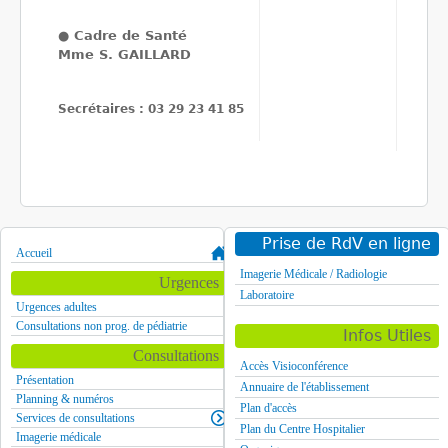
●
Cadre de Santé
Mme S. GAILLARD
Secrétaires : 03 29 23 41 85
Prise de RdV en ligne
Accueil
Imagerie Médicale / Radiologie
Urgences
Laboratoire
Urgences adultes
Consultations non prog. de pédiatrie
Infos Utiles
Consultations
Accès Visioconférence
Présentation
Annuaire de l'établissement
Planning & numéros
Plan d'accès
Services de consultations
Plan du Centre Hospitalier
Imagerie médicale