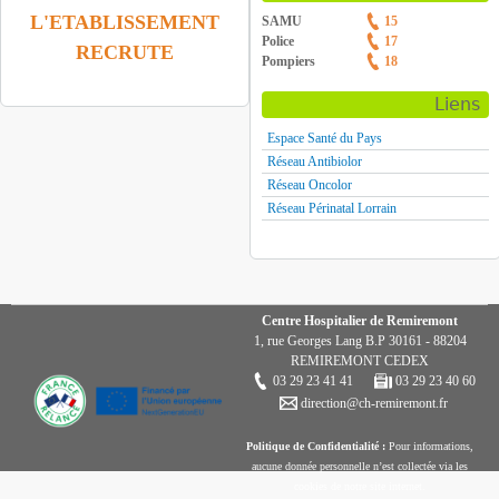
L'ETABLISSEMENT
SAMU
15
Police
17
RECRUTE
Pompiers
18
Liens
Espace Santé du Pays
Réseau Antibiolor
Réseau Oncolor
Réseau Périnatal Lorrain
Centre Hospitalier de Remiremont
1, rue Georges Lang B.P 30161 - 88204
REMIREMONT CEDEX
03 29 23 41 41
03 29 23 40 60
direction@ch-remiremont.fr
Politique de Confidentialité :
Pour informations,
aucune donnée personnelle n’est collectée via les
cookies de notre site internet.