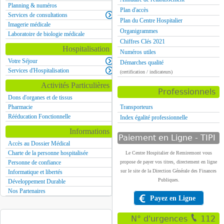
Planning & numéros
Plan d'accès
Services de consultations
Plan du Centre Hospitalier
Imagerie médicale
Organigrammes
Laboratoire de biologie médicale
Chiffres Clés 2021
Hospitalisation
Numéros utiles
Votre Séjour
Démarches qualité
Services d'Hospitalisation
(certification / indicateurs)
Activités Particulières
Professionnels
Dons d'organes et de tissus
Pharmacie
Transporteurs
Rééducation Fonctionnelle
Index égalité professionnelle
Informations
Paiement en Ligne - TIPI
Accès au Dossier Médical
Charte de la personne hospitalisée
Le Centre Hospitalier de Remiremont vous
Personne de confiance
propose de payer vos titres, directement en ligne
sur le site de la Direction Générale des Finances
Informatique et libertés
Publiques.
Développement Durable
Nos Partenaires
Payez en Ligne
N° d'urgences
112