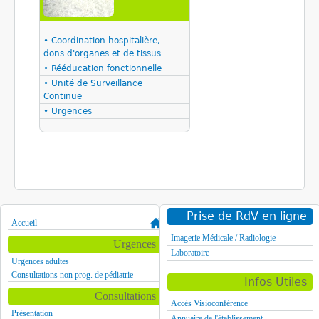
• Coordination hospitalière,
dons d'organes et de tissus
• Rééducation fonctionnelle
• Unité de Surveillance
Continue
• Urgences
Prise de RdV en ligne
Accueil
Imagerie Médicale / Radiologie
Urgences
Laboratoire
Urgences adultes
Consultations non prog. de pédiatrie
Infos Utiles
Consultations
Accès Visioconférence
Présentation
Annuaire de l'établissement