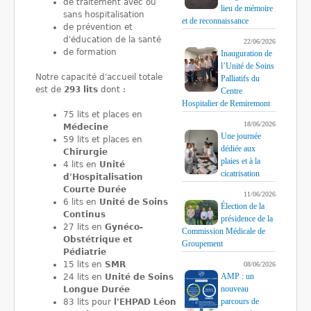
de traitement avec ou
lieu de mémoire
sans hospitalisation
et de reconnaissance
de prévention et
d'éducation de la santé
22/06/2026
de formation
Inauguration de
l’Unité de Soins
Notre capacité d'accueil totale
Palliatifs du
est de
293 lits
dont :
Centre
Hospitalier de Remiremont
75 lits et places en
18/06/2026
Médecine
Une journée
59 lits et places en
dédiée aux
Chirurgie
plaies et à la
4 lits en
Unité
cicatrisation
d'Hospitalisation
Courte Durée
11/06/2026
6 lits en
Unité de Soins
Élection de la
Continus
présidence de la
27 lits en
Gynéco-
Commission Médicale de
Obstétrique et
Groupement
Pédiatrie
15 lits en
SMR
08/06/2026
AMP : un
24 lits en
Unité de Soins
nouveau
Longue Durée
parcours de
83 lits pour
l'EHPAD Léon