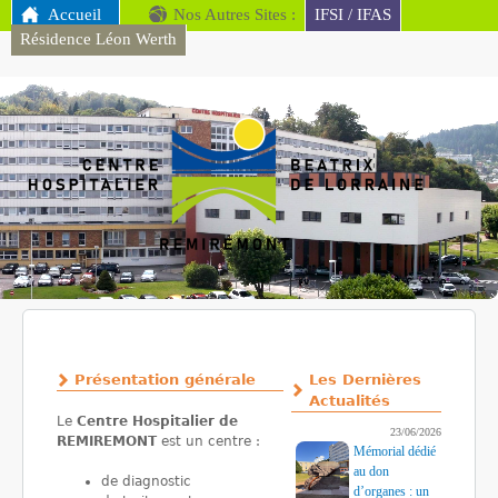
MENU PRINCIPAL
Accueil
Nos Autres Sites :
Aller au contenu
IFSI / IFAS
Résidence Léon Werth
principal
CH
Remiremont
Présentation générale
Les Dernières
Actualités
Le
Centre Hospitalier de
23/06/2026
REMIREMONT
est un centre :
Mémorial dédié
au don
de diagnostic
d’organes : un